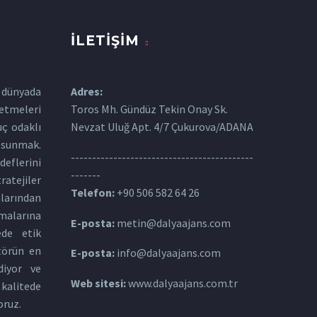
İLETIŞIM
dünyada
Adres:
etmeleri
Toros Mh. Gündüz Tekin Onay Sk.
uç odaklı
Nevzat Uluğ Apt. 4/7 Çukurova/ADANA
 sunmak.
-------------------------------------------
flerini
-------
atejiler
Telefon:
+90 506 582 64 26
mlarından
malarına
E-posta:
metin@dalyaajans.com
ede etik
törün en
E-posta:
info@dalyaajans.com
diyor ve
Web sitesi:
www.dalyaajans.com.tr
kalitede
oruz.