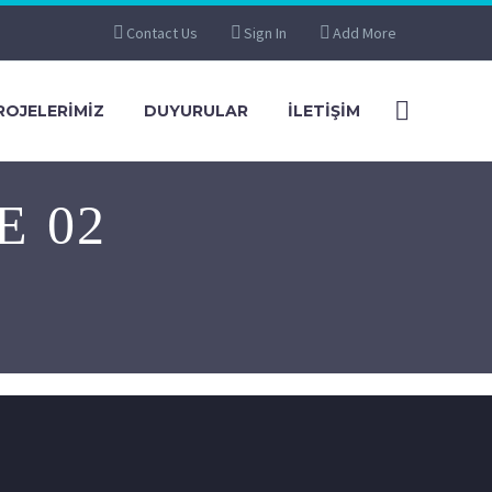
Contact Us
Sign In
Add More
ROJELERIMIZ
DUYURULAR
İLETIŞIM
E 02