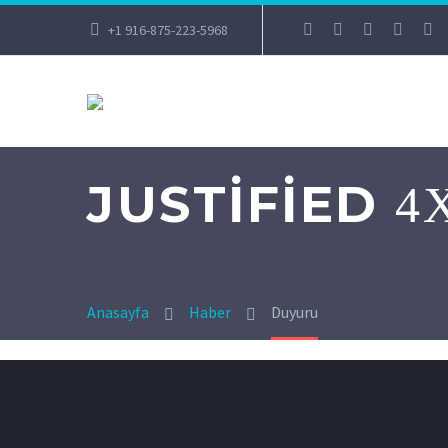
+1 916-875-223-5968
JUSTIFIED
4
Anasayfa
Haber
Duyuru