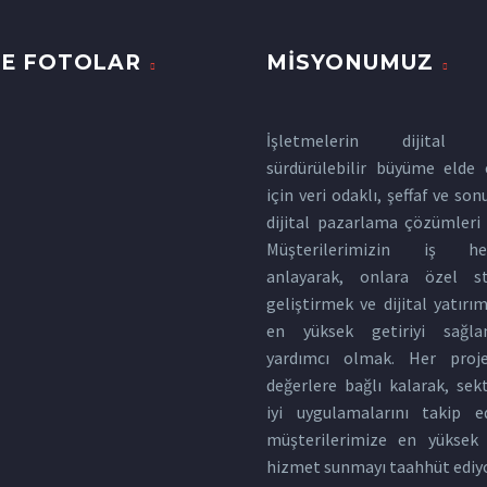
E FOTOLAR
MISYONUMUZ
İşletmelerin dijital 
sürdürülebilir büyüme elde 
için veri odaklı, şeffaf ve son
dijital pazarlama çözümleri
Müşterilerimizin iş hede
anlayarak, onlara özel str
geliştirmek ve dijital yatırı
en yüksek getiriyi sağla
yardımcı olmak. Her proj
değerlere bağlı kalarak, sek
iyi uygulamalarını takip e
müşterilerimize en yüksek 
hizmet sunmayı taahhüt ediy